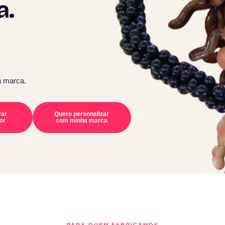
a.
a marca.
rar
Quero personalizar
or
com minha marca