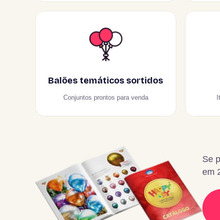
Balões temáticos sortidos
Conjuntos prontos para venda
I
Se p
em 2