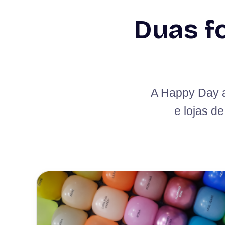
Duas f
A Happy Day a
e lojas d