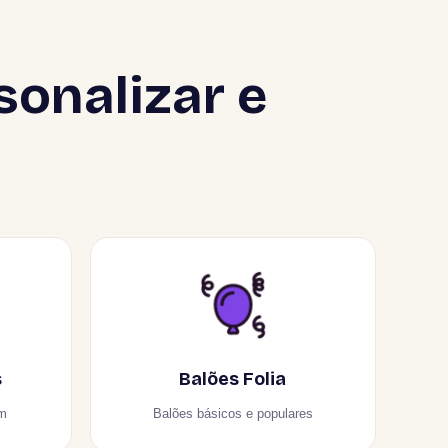
sonalizar e
s
Balões Folia
um
Balões básicos e populares